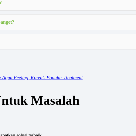
?
banget?
m Aqua Peeling, Korea’s Popular Treatment
Untuk Masalah
patkan solusi terbaik.