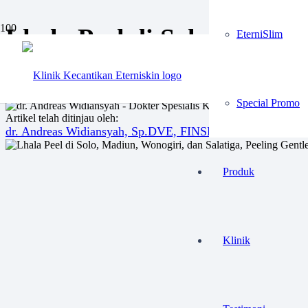
Lhala Peel di Solo, Madiun
EterniSlim
Kusam
Mei 24, 2026
Special Promo
Artikel telah ditinjau oleh:
dr. Andreas Widiansyah, Sp.DVE, FINSDV, FAADV
Produk
Klinik