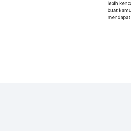
lebih kenc
buat kamu 
mendapatk
Manfaatkan berbagai program promo terbaik untuk pe
membership pro