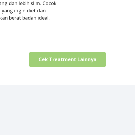
ang dan lebih slim. Cocok
yang ingin diet dan
an berat badan ideal.
Cek Treatment Lainnya
Promo Eterniskin
rawatan di Klinik Kecantikan Eterniskin yang sesuai denga
mo, hingga daily promo yang sangat menarik. Jangan samp