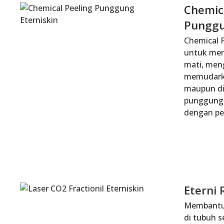
Chemic
Pungg
Chemical 
untuk meng
mati, men
memudarka
maupun di 
punggung 
dengan pe
Eterni 
Membantu
di tubuh 