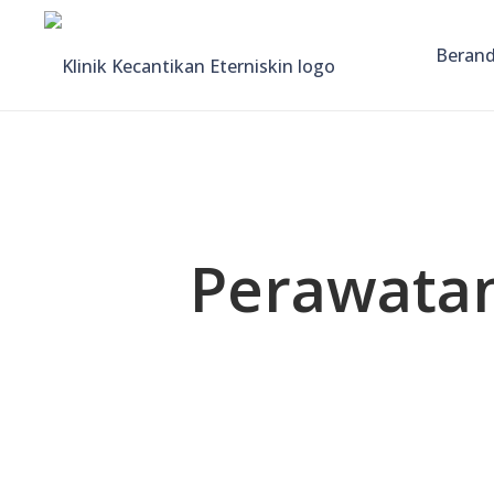
Beran
Perawata