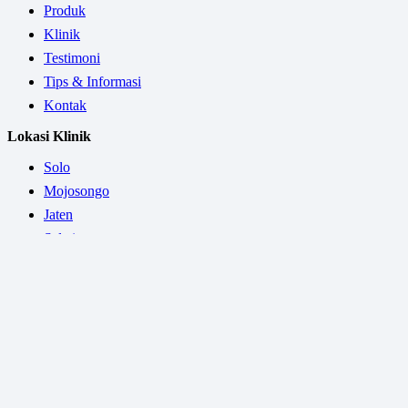
Produk
Klinik
Testimoni
Tips & Informasi
Kontak
Lokasi Klinik
Solo
Mojosongo
Jaten
Salatiga
Wonogiri
Solo Baru
Madiun
Hubungi Kami
.
+62 271 728999
+62 813 2855 9992