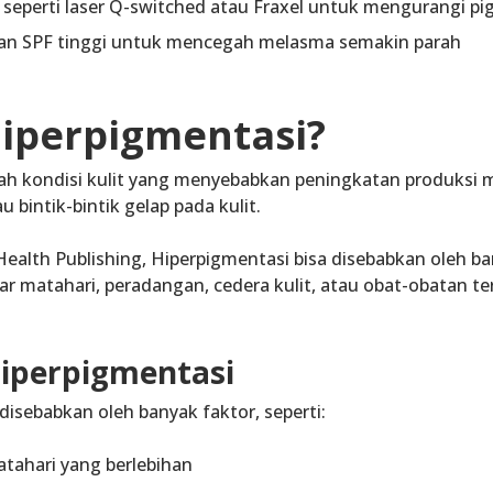
seperti
laser Q-switched
atau
Fraxel
untuk mengurangi pig
n SPF tinggi untuk mencegah melasma semakin parah
Hiperpigmentasi?
ah kondisi kulit yang menyebabkan
peningkatan produksi 
au bintik-bintik gelap
pada kulit.
 Health Publishing, Hiperpigmentasi bisa disebabkan oleh ba
ar matahari
,
peradangan
,
cedera kulit
, atau
obat-obatan te
iperpigmentasi
disebabkan oleh banyak faktor, seperti:
atahari
yang berlebihan