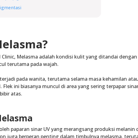
igmentasi
Melasma?
nd Clinic, Melasma adalah kondisi kulit yang ditandai denga
ul terutama pada wajah.
terjadi pada
wanita
, terutama selama masa
kehamilan
ata
l
. Flek ini biasanya muncul di area yang sering terpapar sina
bibir atas
.
Melasma
oleh
paparan sinar UV
yang merangsang
produksi melanin
d
mon juga berperan penting dalam timbulnya melasma, teru