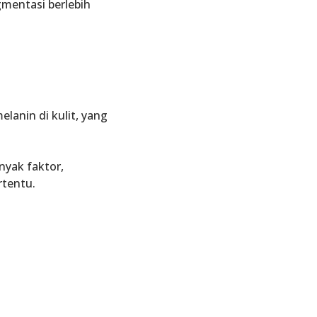
mentasi berlebih
melanin
di kulit, yang
nyak faktor,
rtentu
.