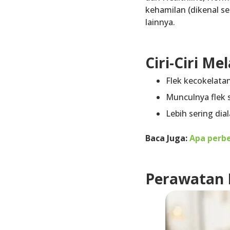
kehamilan
(dikenal s
lainnya.
Ciri-Ciri Me
Flek kecokelata
Munculnya flek 
Lebih sering di
Baca Juga:
Apa perbe
Perawatan