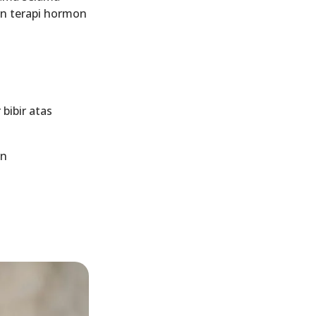
an
terapi hormon
 bibir atas
on