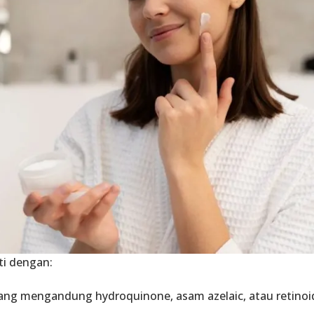
ti dengan:
ang mengandung
hydroquinone
,
asam azelaic
, atau
retinoi