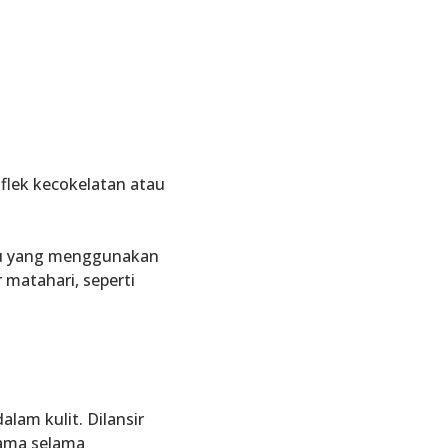
n
flek kecokelatan atau
u yang menggunakan
r matahari, seperti
alam kulit. Dilansir
tama selama