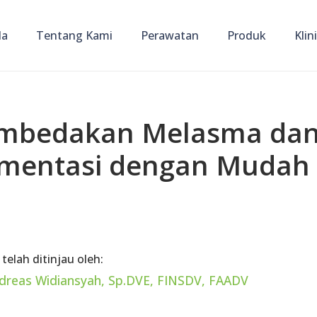
da
Tentang Kami
Perawatan
Produk
Klin
mbedakan Melasma da
gmentasi dengan Mudah
 telah ditinjau oleh:
ndreas Widiansyah, Sp.DVE, FINSDV, FAADV