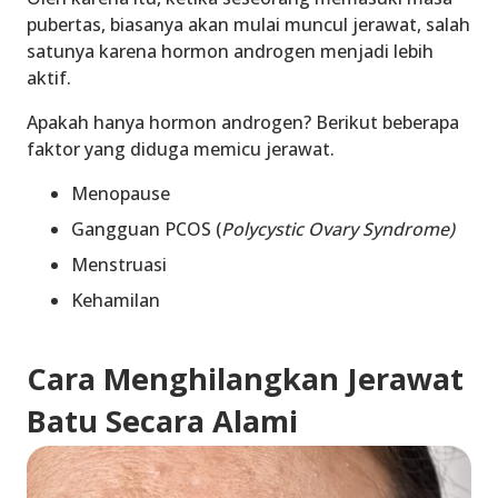
pubertas, biasanya akan mulai muncul jerawat, salah
satunya karena hormon androgen menjadi lebih
aktif.
Apakah hanya hormon androgen? Berikut beberapa
faktor yang diduga memicu jerawat.
Menopause
Gangguan PCOS (
Polycystic Ovary Syndrome)
Menstruasi
Kehamilan
Cara
Menghilangkan Jerawat
Batu
Secara Alami