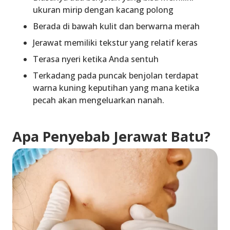
ukuran mirip dengan kacang polong
Berada di bawah kulit dan berwarna merah
Jerawat memiliki tekstur yang relatif keras
Terasa nyeri ketika Anda sentuh
Terkadang pada puncak benjolan terdapat
warna kuning keputihan yang mana ketika
pecah akan mengeluarkan nanah.
Apa Penyebab
Jerawat Batu
?