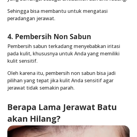
Sehingga bisa membantu untuk mengatasi
peradangan jerawat.
4. Pembersih Non Sabun
Pembersih sabun terkadang menyebabkan iritasi
pada kulit, khususnya untuk Anda yang memiliki
kulit sensitif.
Oleh karena itu, pembersih non sabun bisa jadi
pilihan yang tepat jika kulit Anda sensitif agar
jerawat tidak semakin parah.
Berapa Lama
Jerawat Batu
akan
Hilang
?