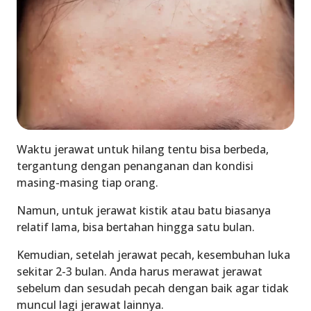
Waktu jerawat untuk hilang tentu bisa berbeda,
tergantung dengan penanganan dan kondisi
masing-masing tiap orang.
Namun, untuk jerawat kistik atau batu
biasanya
relatif lama, bisa bertahan hingga satu bulan.
Kemudian, setelah jerawat pecah, kesembuhan luka
sekitar 2-3 bulan. Anda harus merawat jerawat
sebelum dan sesudah pecah dengan baik agar tidak
muncul lagi jerawat lainnya.