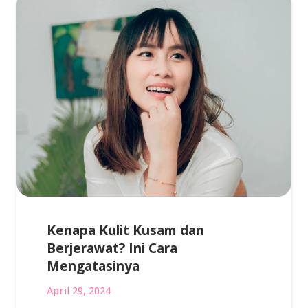
Kenapa Kulit Kusam dan
Berjerawat? Ini Cara
Mengatasinya
April 29, 2024