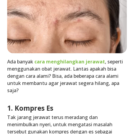
Ada banyak
cara menghilangkan jerawat
, seperti
menggunakan
obat jerawat
. Lantas apakah bisa
dengan cara alami? Bisa, ada beberapa cara alami
untuk membantu agar jerawat segera hilang, apa
saja?
1. Kompres Es
Tak jarang jerawat terus meradang dan
menimbulkan nyeri, untuk mengatasi masalah
tersebut gunakan kompres dengan es sebagai