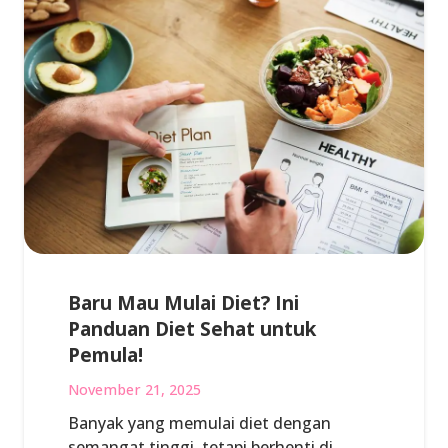
Baru Mau Mulai Diet? Ini
Panduan Diet Sehat untuk
Pemula!
November 21, 2025
Banyak yang memulai diet dengan
semangat tinggi, tetapi berhenti di