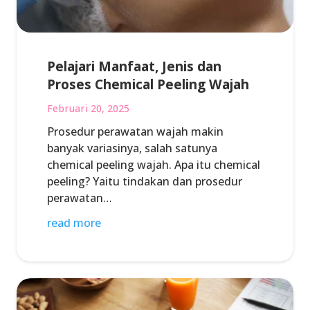
Pelajari Manfaat, Jenis dan
Proses Chemical Peeling Wajah
Februari 20, 2025
Prosedur perawatan wajah makin
banyak variasinya, salah satunya
chemical peeling wajah. Apa itu chemical
peeling? Yaitu tindakan dan prosedur
perawatan…
read more