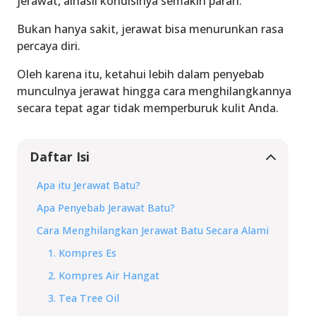
jerawat, alhasil kondisinya semakin parah.
Bukan hanya sakit, jerawat bisa menurunkan rasa
percaya diri.
Oleh karena itu, ketahui lebih dalam penyebab
munculnya jerawat hingga cara menghilangkannya
secara tepat agar tidak memperburuk kulit Anda.
Daftar Isi
Apa itu Jerawat Batu?
Apa Penyebab Jerawat Batu?
Cara Menghilangkan Jerawat Batu Secara Alami
1. Kompres Es
2. Kompres Air Hangat
3. Tea Tree Oil