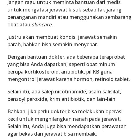
Jangan ragu untuk meminta bantuan dari medis
untuk mengatasi jerawat kistik
sebab tak jarang
penanganan mandiri atau menggunakan sembarang
obat atau
skincare.
Justru akan membuat kondisi jerawat semakin
parah, bahkan bisa semakin menyebar.
Dengan bantuan dokter, ada beberapa terapi obat
yang bisa Anda dapatkan, seperti obat minum
berupa kortikosteroid, antibiotik, pil KB guna
mengontrol jerawat karena hormon, retinoid tablet.
Selain itu, ada salep nicotinamide, asam salisilat,
benzoyl peroxide, krim antibiotik, dan lain-lain.
Bahkan, jika perlu dokter bisa melakukan operasi
kecil untuk menghilangkan nanah pada jerawat.
Selain itu, Anda juga bisa mendapatkan perawatan
agar bekas dari jerawat bisa membaik.