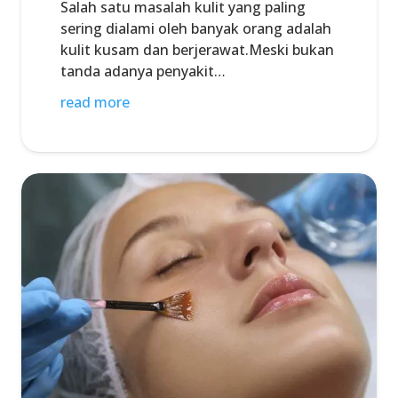
Salah satu masalah kulit yang paling
sering dialami oleh banyak orang adalah
kulit kusam dan berjerawat.Meski bukan
tanda adanya penyakit…
read more