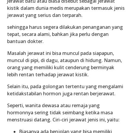
Jerawat batu
atau biasa disebut sebagai jerawat
kistik dalam dunia medis merupakan termasuk jenis
jerawat yang serius dan terparah.
sehingga harus segera dilakukan penanganan yang
tepat, secara alami, bahkan jika perlu dengan
bantuan dokter.
Masalah jerawat ini bisa muncul pada siapapun,
muncul
di pipi, di dagu
, ataupun
di hidung
. Namun,
orang yang memiliki kulit cenderung berminyak
lebih rentan terhadap jerawat kistik.
Selain itu, pada golongan tertentu yang mengalami
ketidakstabilan hormon juga rentan berjerawat.
Seperti, wanita dewasa atau remaja yang
hormonnya sering tidak seimbang ketika masa
menstruasi datang. Ciri-ciri jerawat jenis ini, yaitu:
Biasanya ada benjolan yang bisa memiliki