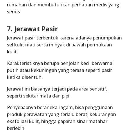
rumahan dan membutuhkan perhatian medis yang
serius.
7. Jerawat Pasir
Jerawat pasir terbentuk karena adanya penumpukan
sel kulit mati serta minyak di bawah permukaan
kulit.
Karakteristiknya berupa benjolan kecil berwarna
putih atau kekuningan yang terasa seperti pasir
ketika disentuh.
Jerawat ini biasanya terjadi pada area sensitif,
seperti sekitar mata dan pipi.
Penyebabnya beraneka ragam, bisa penggunaan
produk perawatan yang terlalu berat, kekurangan
eksfoliasi kulit, hingga paparan sinar matahari
berlebih.