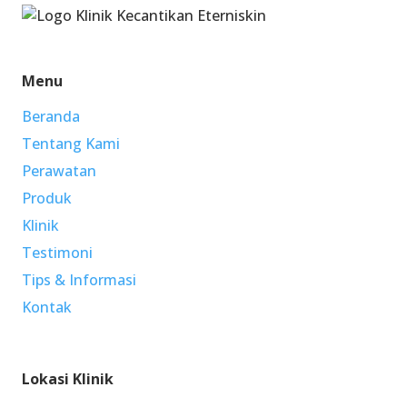
Menu
Beranda
Tentang Kami
Perawatan
Produk
Klinik
Testimoni
Tips & Informasi
Kontak
Lokasi Klinik