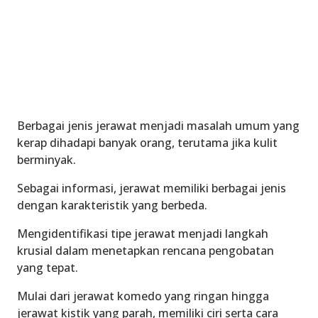
Berbagai
jenis jerawat
menjadi masalah umum yang
kerap dihadapi banyak orang, terutama jika kulit
berminyak.
Sebagai informasi, jerawat memiliki berbagai jenis
dengan karakteristik yang berbeda.
Mengidentifikasi tipe jerawat menjadi langkah
krusial dalam menetapkan rencana pengobatan
yang tepat.
Mulai dari jerawat komedo yang ringan hingga
jerawat kistik yang parah, memiliki ciri serta cara