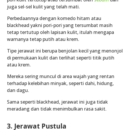
juga sel-sel kulit yang telah mati.
Perbedaannya dengan komedo hitam atau
blackhead yakni pori-pori yang tersumbat masih
tetap tertutup oleh lapisan kulit, itulah mengapa
warnanya tetap putih atau krem.
Tipe jerawat ini berupa benjolan kecil yang menonjol
di permukaan kulit dan terlihat seperti titik putih
atau krem.
Mereka sering muncul di area wajah yang rentan
terhadap kelebihan minyak, seperti dahi, hidung,
dan dagu.
Sama seperti blackhead, jerawat ini juga tidak
meradang dan tidak menimbulkan rasa sakit.
3. Jerawat Pustula