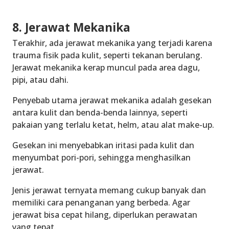
8. Jerawat Mekanika
Terakhir, ada jerawat mekanika yang terjadi karena
trauma fisik pada kulit, seperti tekanan berulang.
Jerawat mekanika kerap muncul pada area dagu,
pipi, atau dahi.
Penyebab utama jerawat mekanika adalah gesekan
antara kulit dan benda-benda lainnya, seperti
pakaian yang terlalu ketat, helm, atau alat make-up.
Gesekan ini menyebabkan iritasi pada kulit dan
menyumbat pori-pori, sehingga menghasilkan
jerawat.
Jenis jerawat
ternyata memang cukup banyak dan
memiliki cara penanganan yang berbeda. Agar
jerawat bisa cepat hilang, diperlukan perawatan
yang tepat.