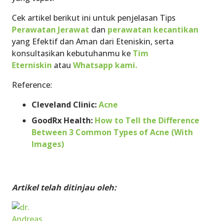
Cek artikel berikut ini untuk penjelasan Tips
Perawatan Jerawat
dan
perawatan kecantikan
yang Efektif dan Aman dari Eteniskin, serta
konsultasikan kebutuhanmu ke
Tim
Eterniskin
atau
Whatsapp kami.
Reference:
Cleveland Clinic:
Acne
GoodRx Health:
How to Tell the Difference
Between 3 Common Types of Acne (With
Images)
Artikel telah ditinjau oleh: