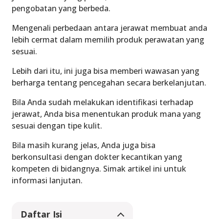
pengobatan yang berbeda.
Mengenali perbedaan antara jerawat membuat anda
lebih cermat dalam memilih produk perawatan yang
sesuai.
Lebih dari itu, ini juga bisa memberi wawasan yang
berharga tentang pencegahan secara berkelanjutan.
Bila Anda sudah melakukan identifikasi terhadap
jerawat, Anda bisa menentukan produk mana yang
sesuai dengan tipe kulit.
Bila masih kurang jelas, Anda juga bisa
berkonsultasi dengan dokter kecantikan yang
kompeten di bidangnya. Simak artikel ini untuk
informasi lanjutan.
Daftar Isi