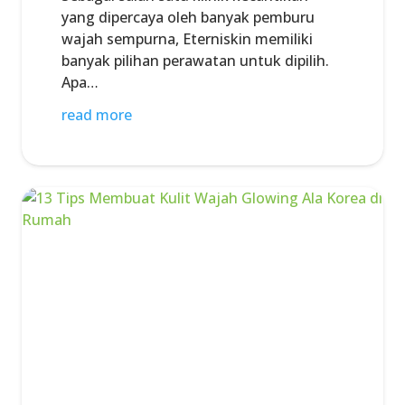
yang dipercaya oleh banyak pemburu
wajah sempurna, Eterniskin memiliki
banyak pilihan perawatan untuk dipilih.
Apa…
read more