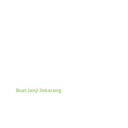
Mau Dapatkan Solusi
Untuk Masalah Kulitmu?
Segera konsultasikan masalah kulitmu dengan
dokter Eterniskin dan dapatkan solusi terbaik.
Buat Janji Sekarang