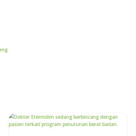
 masalah kulitmu dengan dokter Eterniskin
erbaik.
rang