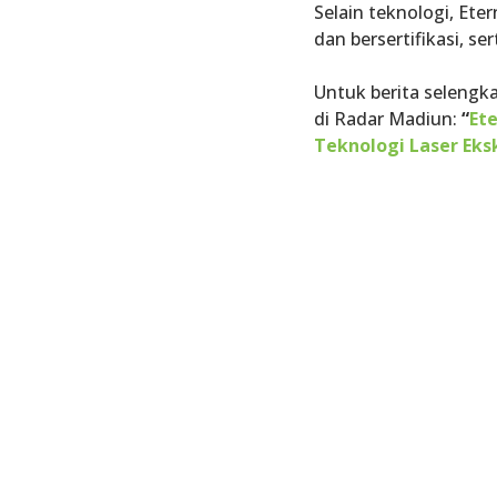
Selain teknologi, Et
dan bersertifikasi, s
Untuk berita selengka
di Radar Madiun:
“
Et
Teknologi Laser Eks
Mau Dap
Untuk 
Kulitmu