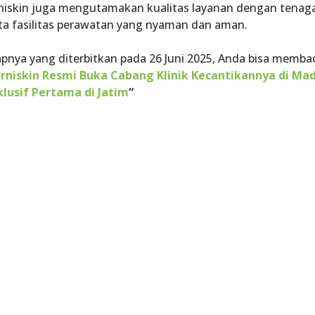
erniskin juga mengutamakan kualitas layanan dengan tenag
erta fasilitas perawatan yang nyaman dan aman.
pnya yang diterbitkan pada 26 Juni 2025, Anda bisa membac
erniskin Resmi Buka Cabang Klinik Kecantikannya di Mad
klusif Pertama di Jatim
“
atkan Solusi
Masalah
?