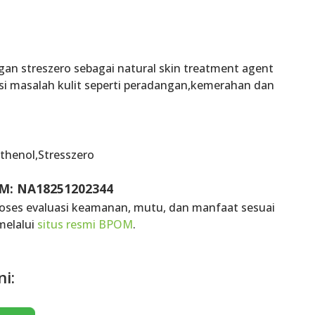
an streszero sebagai natural skin treatment agent
 masalah kulit seperti peradangan,kemerahan dan
thenol,Stresszero
OM: NA18251202344
proses evaluasi keamanan, mutu, dan manfaat sesuai
melalui
situs resmi BPOM
.
ni: