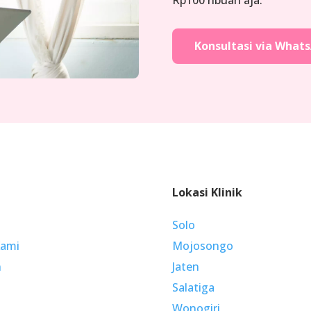
Rp100 ribuan aja.
Konsultasi via What
Lokasi Klinik
Solo
Kami
Mojosongo
n
Jaten
Salatiga
Wonogiri