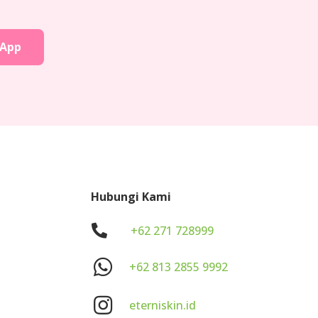
sApp
Hubungi Kami
.
+62 271 728999
+62 813 2855 9992
eterniskin.id