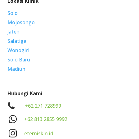
Lokasi Klinik
Solo
Mojosongo
Jaten
Salatiga
Wonogiri
Solo Baru
Madiun
Hubungi Kami
.
+62 271 728999
+62 813 2855 9992
eterniskin.id