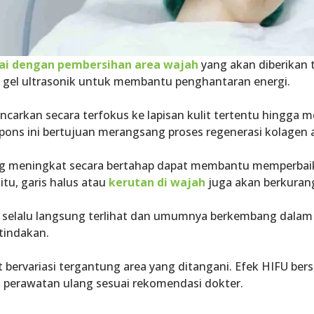
lai dengan pembersihan area wajah
yang akan diberikan
an gel ultrasonik untuk membantu penghantaran energi.
ancarkan secara terfokus ke lapisan kulit tertentu hingga
spons ini bertujuan merangsang proses regenerasi kolagen 
ng meningkat secara bertahap dapat membantu memperbai
itu, garis halus atau
kerutan di wajah
juga akan berkuran
k selalu langsung terlihat dan umumnya berkembang dala
tindakan.
 bervariasi tergantung area yang ditangani. Efek HIFU ber
perawatan ulang sesuai rekomendasi dokter.