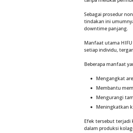
tanpa melukai permuk
Sebagai prosedur non
tindakan ini umumnya
downtime panjang.
Manfaat utama HIFU 
setiap individu, terga
Beberapa manfaat yan
Mengangkat area
Membantu mempe
Mengurangi tamp
Meningkatkan ke
Efek tersebut terjadi
dalam produksi kolage