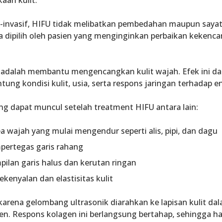
aan kulit.
-invasif, HIFU tidak melibatkan pembedahan maupun sayata
 dipilih oleh pasien yang menginginkan perbaikan kekenca
adalah membantu mengencangkan kulit wajah. Efek ini da
ntung kondisi kulit, usia, serta respons jaringan terhadap en
g dapat muncul setelah treatment HIFU antara lain:
 wajah yang mulai mengendur seperti alis, pipi, dan dagu
rtegas garis rahang
ilan garis halus dan kerutan ringan
kenyalan dan elastisitas kulit
 karena gelombang ultrasonik diarahkan ke lapisan kulit da
n. Respons kolagen ini berlangsung bertahap, sehingga has