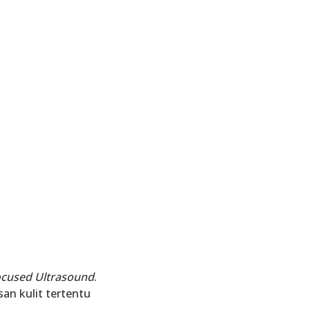
Focused Ultrasound
.
an kulit tertentu