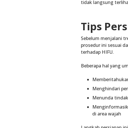
tidak langsung terliha
Tips Per
Sebelum menjalani tr
prosedur ini sesuai 
terhadap HIFU.
Beberapa hal yang um
Memberitahukan 
Menghindari pen
Menunda tindakan
Menginformasika
di area wajah
Langkah persiapan in