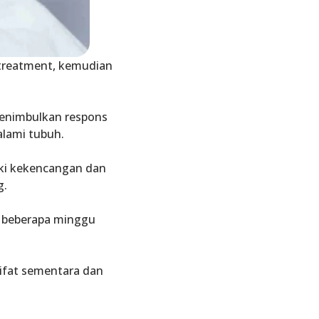
 treatment, kemudian
 menimbulkan respons
alami tubuh.
ki kekencangan dan
g.
m beberapa minggu
sifat sementara dan