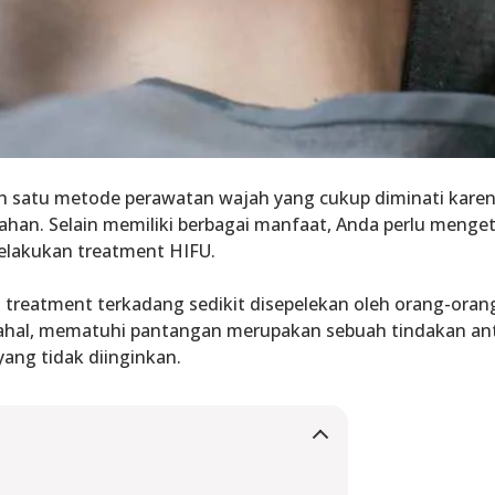
 satu metode perawatan wajah yang cukup diminati karena
han. Selain memiliki berbagai manfaat, Anda perlu menge
elakukan treatment HIFU.
a treatment terkadang sedikit disepelekan oleh orang-oran
hal, mematuhi pantangan merupakan sebuah tindakan antis
yang tidak diinginkan.