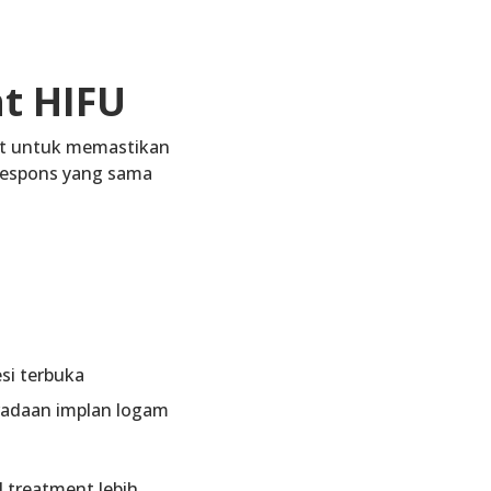
t HIFU
lit untuk memastikan
 respons yang sama
esi terbuka
radaan implan logam
 treatment lebih