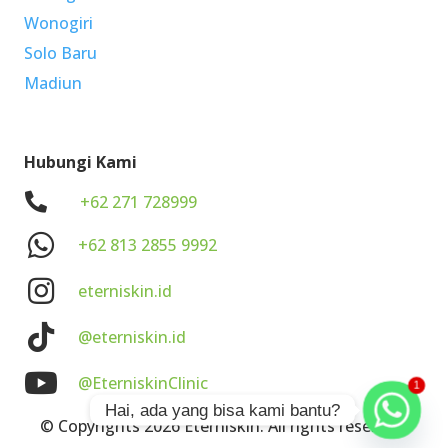
Wonogiri
Solo Baru
Madiun
Hubungi Kami
.
+62 271 728999
+62 813 2855 9992
eterniskin.id
@eterniskin.id
@EterniskinClinic
1
Hai, ada yang bisa kami bantu?
© Copyrights 2026 Eterniskin. All rights reserved.