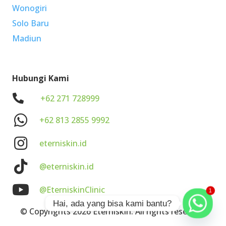
Wonogiri
Solo Baru
Madiun
Hubungi Kami
.
+62 271 728999
+62 813 2855 9992
eterniskin.id
@eterniskin.id
@EterniskinClinic
1
Hai, ada yang bisa kami bantu?
© Copyrights 2026 Eterniskin. All rights reserved.